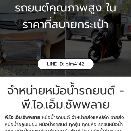
รถยนต์คุณภาพสูง ใน
ราคาที่สบายกระเป๋า
LINE ID: pim4142
จำหน่ายหม้อน้ำรถยนต์ -
พี.ไอ.เอ็ม.ซัพพลาย
พี.ไอ.เอ็ม.ซัพพลาย
หม้อน้ำรถยนต์ จำหน่ายส่งและปลีก ขายส่ง
หม้อน้ำอลูมิเนียม หม้อน้ำรถยนต์ ทุกรุ่น ทุกยี่ห้อ รถชนหม้อน้ำ