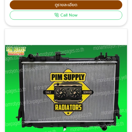
Suzuki หม้อน้ำรถซูบารุ Subaru หม้อน้ำรถฟอร์ด
ดูรายละเอียด
Ford หม้อน้ำรถเชฟโรเลต Chevrolet หม้อน้ำรถเกีย
Call Now
KIA หม้อน้ำรถฮุนได เฮชวัน หม้อน้ำรถโปรตรอน จีนทู
เอ็กโซล่า หม้อน้ำรถบีเอ็ม หม้อน้ำรถวอลโว่ หม้อน้ำรถไถ คู
โบต้า สอบถามข้อมูลเพิ่มเติมเกี่ยวกับหม้อน้ำรถยนต์
โทรศัพท์ 061-624-2342, 063-232-2361, 085-539-
2453, 099-326-4142 Email: suriyonl@yahoo.com
Facebook: พี.ไอ.เอ็ม.ซัพพลาย หม้อน้ำรถยนต์