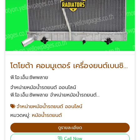
โตโยต้า คอมมูเตอร์ เครื่องยนต์เบนซิน
เกียร์ธรรมดา
พี.ไอ.เอ็ม.ซัพพลาย
จำหน่ายหม้อน้ำรถยนต์ ออนไลน์
พี.ไอ.เอ็ม.ซัพพลาย จำหน่ายหม้อน้ำรถยนต์
ออนไลน์ ขายส่งหม้อน้ำรถยนต์ ราคาส่ง สั่งทางโทรศัพท์
จำหน่ายหม้อน้ำรถยนต์ ออนไลน์
หรือสั่งซื้อผ่านทางออนไลน์ได้ จัดส่งหม้อน้ำรถทั่ว
หมวดหมู่:
หม้อน้ำรถยนต์
ประเทศไทย สอบถามข้อมูลเพิ่มเติมเกี่ยวกับหม้อน้ำรถยนต์
โทรศัพท์ 061-624-2342, 063-232-2361,085-539-
ดูรายละเอียด
2453, 099-326-4142 Email: suriyonl@yahoo.com
Call Now