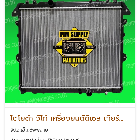
โตโยต้า วีโก้ เครื่องยนต์ดีเซล เกียร์
ธรรมดา
พี.ไอ.เอ็ม.ซัพพลาย