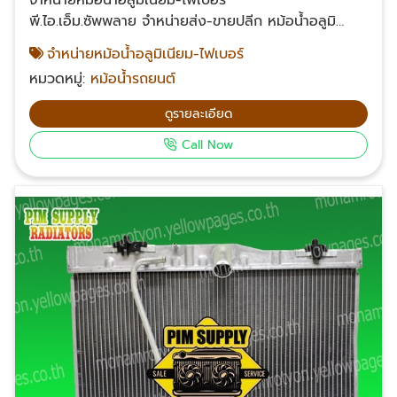
จำหน่ายหม้อน้ำอลูมิเนียม-ไฟเบอร์
พี.ไอ.เอ็ม.ซัพพลาย จำหน่ายส่ง-ขายปลีก หม้อน้ำอลูมิ
เนียม-ไฟเบอร์ ระบายความร้อนได้ดีมาก มีทุกรุ่นทุก
จำหน่ายหม้อน้ำอลูมิเนียม-ไฟเบอร์
ยี่ห้อ รับประกัน 90 วัน นับแต่วันซื้อสินค้า สั่งสินค้าได้ทุก
หมวดหมู่:
หม้อน้ำรถยนต์
วันจัดส่งสินค้าปลายทางทั่วประเทศไทย สอบถามข้อมูลเพิ่ม
เติมเกี่ยวกับหม้อน้ำอลูมิเนียม-ไฟเบอร์ โทรศัพท์ 061-
ดูรายละเอียด
624-2342, 063-232-2361, 085-539-2453, 099-
Call Now
326-4142 Email: suriyonl@yahoo.com Facebook:
พี.ไอ.เอ็ม.ซัพพลาย หม้อน้ำรถยนต์