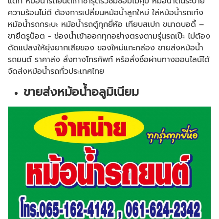
แตก หม้อน้ำรถยนต์เก่าชำรุดรั่วซึมซ่อมไม่คุ้ม หม้อน้ำตันระบาย
ความร้อนไม่ดี ต้องการเปลี่ยนหม้อน้ำลูกใหม่ ใส่หม้อน้ำรถเก๋ง
หม้อน้ำรถกระบะ หม้อน้ำรถตู้ทุกยี่ห้อ เทียบสเปก ขนาดบอดี้ –
ขายึดรูน็อต - ช่องน้ำเข้าออกทุกอย่างตรงตามรุ่นรถเป๊ะ ไม่ต้อง
ดัดแปลงให้ยุ่งยากเสียของ ของใหม่แกะกล่อง ขายส่งหม้อน้ำ
รถยนต์ ราคาส่ง สั่งทางโทรศัพท์ หรือสั่งซื้อผ่านทางออนไลน์ได้
จัดส่งหม้อน้ำรถทั่วประเทศไทย
ขายส่งหม้อน้ำอลูมิเนียม