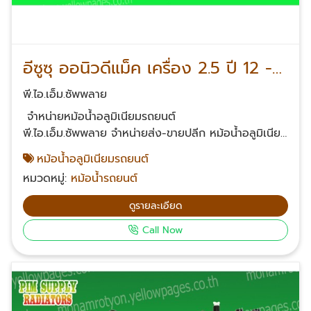
อีซูซุ ออนิวดีแม็ค เครื่อง 2.5 ปี 12 -
15 เกียร์ธรรมดา
พี.ไอ.เอ็ม.ซัพพลาย
จำหน่ายหม้อน้ำอลูมิเนียมรถยนต์
พี.ไอ.เอ็ม.ซัพพลาย จำหน่ายส่ง-ขายปลีก หม้อน้ำอลูมิเนียม
รถยนต์ หม้อน้ำอลูมิเนียมทั้งใบคุณภาพส่งออก มีทุกรุ่น
หม้อน้ำอลูมิเนียมรถยนต์
ทุกยี่ห้อ สนใจสั่งซื้อหรือสอบถามเพิ่มเติมเกี่ยวกับหม้อน้ำ
หมวดหมู่:
หม้อน้ำรถยนต์
อลูมิเนียมรถยนต์ โทรศัพท์ 061-624-2342, 063-232-
2361, 085-539-2453, 099-326-4142 Email:
ดูรายละเอียด
suriyonl@yahoo.com Facebook: พี.ไอ.เอ็ม.ซัพพลาย
Call Now
หม้อน้ำรถยนต์