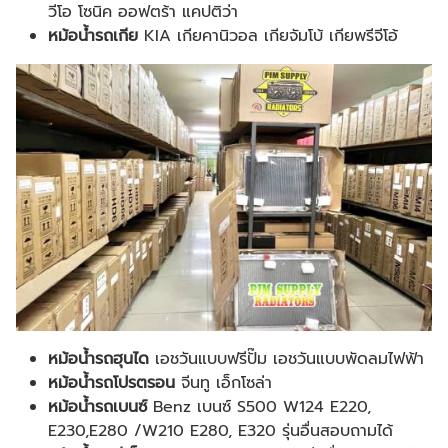
วีโอ โซนิค ออฟตร้า แคปติว่า
หม้อน้ำรถเกีย
KIA เกียคานิวอล เกียจัมโบ้ เกียพรีจีโอ้
หม้อน้ำรถฮุนได
เอชวันแบบฟรีปั๊ม เอชวันแบบพัดลมไฟฟ้า
หม้อน้ำรถโปรตรอน
จีนทู เอ็กโซล่า
หม้อน้ำรถเบนซ์
Benz เบนซ์ S500 W124 E220,
E230,E280 /W210 E280, E320 รุ่นอื่นสอบถามได้