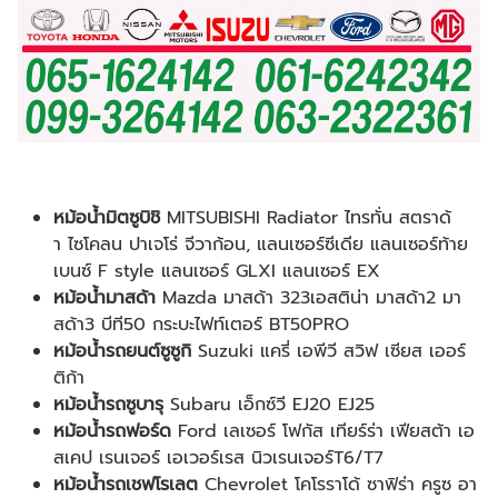
หม้อน้ำมิตซูบิชิ
MITSUBISHI Radiator ไทรทั่น สตราด้
า ไซโคลน ปาเจโร่ จีวาก้อน, แลนเซอร์ซีเดีย แลนเซอร์ท้าย
เบนซ์ F style แลนเซอร์ GLXI แลนเซอร์ EX
หม้อน้ำมาสด้า
Mazda มาสด้า 323เอสติน่า มาสด้า2 มา
สด้า3 บีที50 กระบะไฟท์เตอร์ BT50PRO
หม้อน้ำรถยนต์ซูซูกิ
Suzuki แครี่ เอพีวี สวิฟ เซียส เออร์
ติก้า
หม้อน้ำรถซูบารุ
Subaru เอ็กซ์วี EJ20 EJ25
หม้อน้ำรถฟอร์ด
Ford เลเซอร์ โฟกัส เทียร์ร่า เฟียสต้า เอ
สเคป เรนเจอร์ เอเวอร์เรส นิวเรนเจอร์T6/T7
หม้อน้ำรถเชฟโรเลต
Chevrolet โคโรราโด้ ซาฟิร่า ครูซ อา