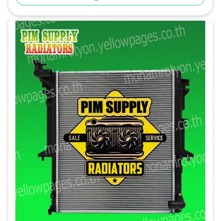
Facebook: พี.ไอ.เอ็ม.ซัพพลาย หม้อน้ำรถยนต์