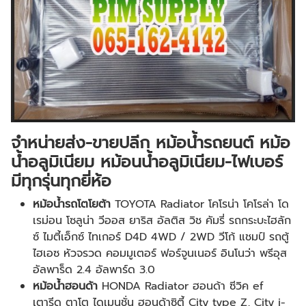
จำหน่ายส่ง-ขายปลีก หม้อน้ำรถยนต์ หม้อ
น้ำอลูมิเนียม หม้อนน้ำอลูมิเนียม-ไฟเบอร์
มีทุกรุ่นทุกยี่ห้อ
หม้อน้ำรถโตโยต้า
TOYOTA Radiator โคโรน่า โคโรล่า โด
เรม่อน โซลูน่า วีออส ยาริส อัลติส วิช คัมรี่ รถกระบะไฮลัก
ซ์ ไมตี้เอ็กซ์ ไทเกอร์ D4D 4WD / 2WD วีโก้ แชมป์ รถตู้
ไฮเอซ หัวจรวด คอมมูเตอร์ ฟอร์จูนเนอร์ อินโนว่า พรีอุส
อัลพาร็ด 2.4 อัลพาร์ด 3.0
หม้อน้ำฮอนด้า
HONDA Radiator ฮอนด้า ซีวิค ef
เตารีด ตาโต ไดเมนชั่น ฮอนด้าซิตี้ City type Z, City i-