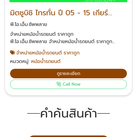
มิตซูบิชิ ไทรทั่น ปี 05 - 15 เกียร์
ธรรมดา
พี.ไอ.เอ็ม.ซัพพลาย
จำหน่ายหม้อน้ำรถยนต์ ราคาถูก
พี.ไอ.เอ็ม.ซัพพลาย จำหน่ายหม้อน้ำรถยนต์ ราคาถูก
จำหน่ายสินค้าคุณภาพ สินค้าที่มีความหนาเป็นพิเศษ แต่ยัง
จำหน่ายหม้อน้ำรถยนต์ ราคาถูก
จำหน่ายให้แก่ลูกค้าในราคาที่จับต้องได้ สินค้าทุกชิ้น รับ
หมวดหมู่:
หม้อน้ำรถยนต์
ประกัน 90 วัน สั่งสินค้าได้ทุกวันจัดส่งสินค้าปลายทางทั่ว
ประเทศไทย สอบถามข้อมูลเพิ่มเติมเกี่ยวกับหม้อน้ำรถยนต์
ดูรายละเอียด
โทรศัพท์ 061-624-2342, 063-232-2361,085-539-
Call Now
2453, 099-326-4142 Email: suriyonl@yahoo.com
Facebook: พี.ไอ.เอ็ม.ซัพพลาย หม้อน้ำรถยนต์
คำค้นสินค้า