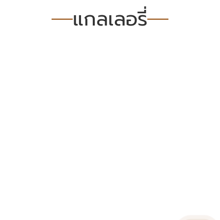
แกลเลอรี่
หม้อ
น้ำ
รถ
เก๋ง