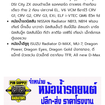
DSI City ZX ฮอนด้าแจ๊ส แอคคอร์ด ตาเพชร ท้ายก้อน
เดียว ท้าย 2 ก้อน ปลาวาฬ EL, V6 VCM ซีอาร์วี CRV
G1, CRV G2, CRV G3, EXi, ELF i-VTEC GM6 ซีวิค fd
หม้อน้ำรถนิสสัน
NISSAN Radiator NB13, NB14 ฟรอน
เทียร์ บิ๊กเอ็ม นาวาร่า นิสสันเอ็นวี ซันนี่นีโอ อัลเมร่า มาร์ช
นิสสันจู๊ค นิสสันโน๊ต ทีด้า ลาติโอ เซฟิโร่ เทียน่า เอ็กซ์เทรล
ตู้เออแวน
หม้อน้ำอีซูซุ
ISUZU Radiator D-MAX, MU-7, Dragon
Power, Dragon Eyes, Dragon Gold มังกรทอง, ดี
แม็กซ์ มิวเซเว่น มิวเอ็กซ์ ดราก้อน TFR, All new D-Max
​